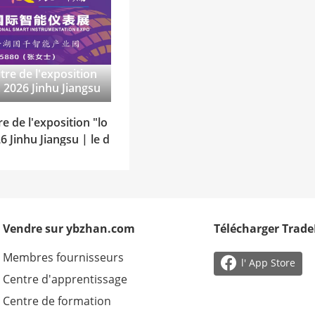
tre de l'exposition
 2026 Jinhu Jiangsu
e l'exposition intern
rie des compteurs in
re de l'exposition "lo
riangle, bienvenue p
 Jinhu Jiangsu | le d
u stand.
osition internationale
pteurs intelligents d
venue pour la réserv
Vendre sur ybzhan.com
Télécharger Trad
Membres fournisseurs

l' App Store
Centre d'apprentissage
Centre de formation