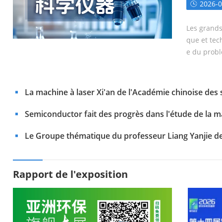
2026-0
aranti
ation 
Les grands
Semiconductor fait des progrès dan
que et tec
omorphique hybride
e du probl
struments 
La machine à laser Xi'an de l'Académie chinoise des s
fréquence et haute énergie
Semiconductor fait des progrès dans l'étude de la 
Le Groupe thématique du professeur Liang Yanjie de 
aux matériaux de forluminescence UV en aveugle
Rapport de l'exposition