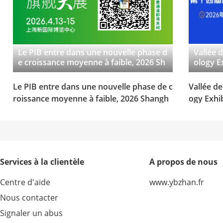
Le PIB entre dans une nouvelle phase d
Vallée 
e croissance moyenne à faible, 2026 Sh
ology E
anghai ringexpo quatre mots clés pros
n d'ins
pectifs « labourage profond pragmatiq
ppement
Le PIB entre dans une nouvelle phase de c
Vallée d
ue »
roissance moyenne à faible, 2026 Shangh
ogy Exhib
ai ringexpo quatre mots clés prospectifs «
nstrumen
labourage profond pragmatique »
nt prend
Services à la clientèle
À propos de nous
Centre d'aide
www.ybzhan.fr
Nous contacter
Signaler un abus