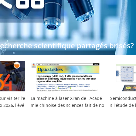
echerche scientifique partagés brisés?
 « garantie de partage de daï» à proté
fique et technologique
r visiter l'e
La machine à laser Xi'an de l'Acadé
Semiconducto
 2026, l'évé
mie chinoise des sciences fait de no
s l'étude de
este ouvert
uveaux progrès dans le laser à lame
que ising n
lles ultra - rapide à haute fréquenc
e et haute énergie