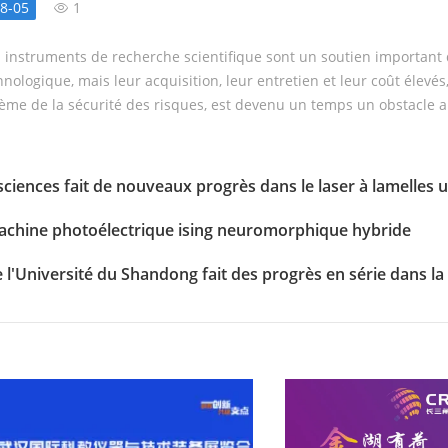
8-05
1
e de partage de daï» à protéger l'esco
scientifique et technologique
 instruments de recherche scientifique sont un soutien important de
s l'étude de la machine photoélectriqu
hnologique, mais leur acquisition, leur entretien et leur coût élevé
ème de la sécurité des risques, est devenu un temps un obstacle a
et un obstacle à la transformation des résultats scientifiques et t
ciences fait de nouveaux progrès dans le laser à lamelles ul
machine photoélectrique ising neuromorphique hybride
l'Université du Shandong fait des progrès en série dans l