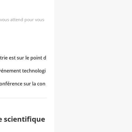
réunir pour l
 vous attend pour vous
veaux progrè
e
ie est sur le point d
 Événement technologi
Conférence sur la con
 scientifique
pousse la « g