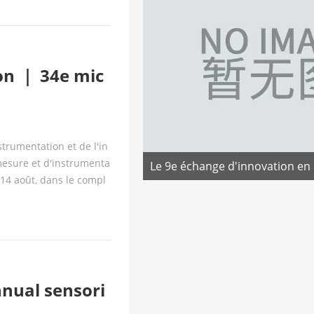
ion ｜ 34e mic
 ouvert
trumentation et de l'in
mesure et d'instrumenta
 14 août, dans le compl
 2).
nnual sensori