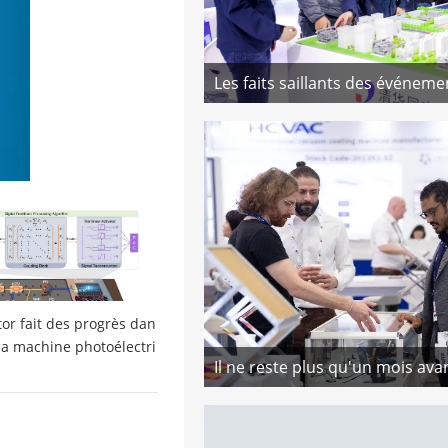
g
r fait des progrès dan
 la machine photoélectri
euromorphique hybride