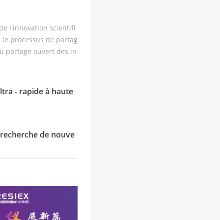
rte de l'innov
 l'innovation scientifi
e ising neur
s, le processus de partag
u partage ouvert des in
echnologiques.
tra - rapide à haute
a recherche de nouve