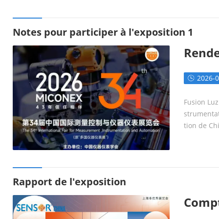
Notes pour participer à l'exposition 1
Rendez
Rendez - vous gratuit pour visiter 
onex 2
ex 2026, l'événement de l'industrie
2026-0
Fusion Luz
strumentat
tion de Ch
exe du Cen
Rapport de l'exposition
Compt