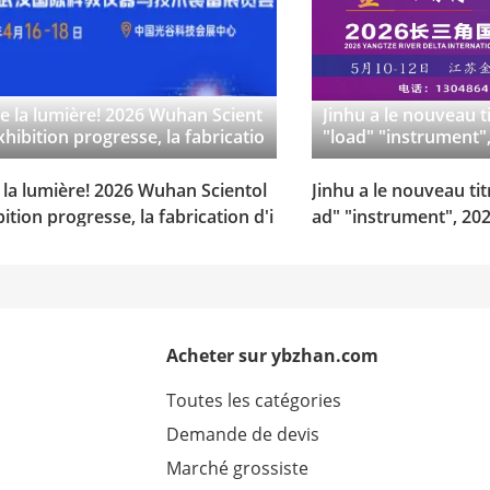
de la lumière! 2026 Wuhan Scient
Jinhu a le nouveau ti
xhibition progresse, la fabricatio
"load" "instrument",
truments de recherche et dévelo
| le début officiel d
 prend de l'ampleur
ationale de l'indust
e la lumière! 2026 Wuhan Scientol
Jinhu a le nouveau tit
telligents de Long T
ition progresse, la fabrication d'i
ad" "instrument", 2026
our la réservation d
ts de recherche et développeme
ébut officiel de l'exp
 de l'ampleur
de l'industrie des com
e Long Triangle, bien
ation du stand.
Acheter sur ybzhan.com
Toutes les catégories
Demande de devis
Marché grossiste