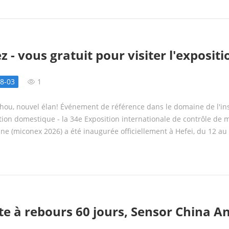
 - vous gratuit pour visiter l'exposit
l'exposition ｜ 34e micon
026, l'événement de l'industrie reste
 reste ouvert
8-03
1
hou, nouvel élan! Événement de référence dans le domaine de l'ins
ion domestique - la 34e Exposition internationale de contrôle de 
ine (miconex 2026) a été inaugurée officiellement à Hefei, du 12 au
tre international de convention et d'exposition Binhu de Hefei (Hall
e à rebours 60 jours, Sensor China A