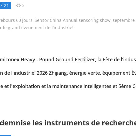
ow, septembre vous attend pour vous 
7-21
3
nd événement de l'industrie!
ebours 60 jours, Sensor China Annual sensoring show, septembre
émie chinoise des sciences fait de nou
r le grand événement de l'industrie!
apide à haute fréquence et haute énergi
conex Heavy - Pound Ground Fertilizer, la Fête de l'industr
n de l'industrie! 2026 Zhijiang, énergie verte, équipement
ne et l'exploitation et la maintenance intelligentes et 5ème 
ndemnise les instruments de recherche
gés brisés? L'innovation du Shandong 