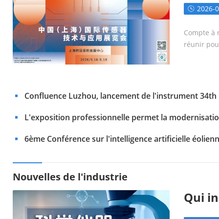
ng sh
2026-0
e gra
Compte à r
La machine à laser Xi'an de l'Acad
réunir pou
s dans le laser à lamelles ultra - r
Confluence Luzhou, lancement de l'instrument 34th mi
e commencer
L'exposition professionnelle permet la modernisatio
que Multi - domaines interprétation en profondeur
6ème Conférence sur l'intelligence artificielle éolien
struction et l'exploitation éoliennes offshore
Nouvelles de l'industrie
Qui i
parta