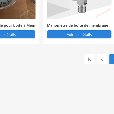
de pour boîte à Mem
Manomètre de boîte de membrane
micro - compressible résistant aux c
les détails
Voir les détails
hocs en acier inoxydable