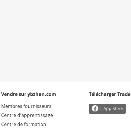
Vendre sur ybzhan.com
Télécharger Trad
Membres fournisseurs

l' App Store
Centre d'apprentissage
Centre de formation